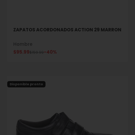
ZAPATOS ACORDONADOS ACTION 29 MARRON
Hombre
Precio de oferta
$95.99
-40%
Precio normal
$159.99
Disponible pronto