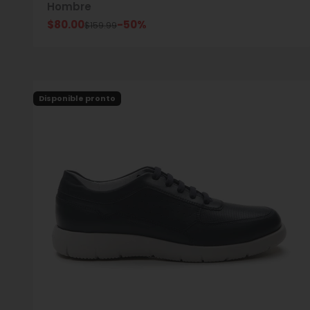
Hombre
Precio de oferta
$80.00
-50%
Precio normal
$159.99
Disponible pronto