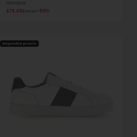
Hombre
Precio de oferta
$75.00
-50%
Precio normal
$149.99
Disponible pronto