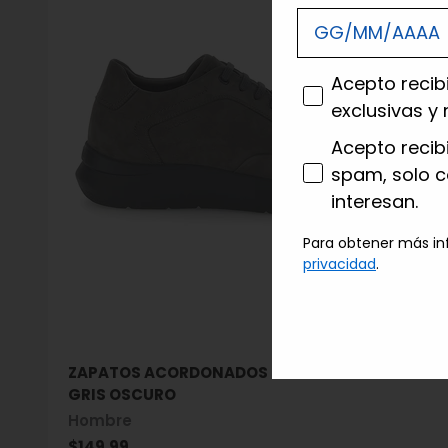
consenso
Acepto recib
exclusivas y 
consenso profi
Acepto recib
spam, solo 
interesan.
Para obtener más in
privacidad
.
ZAPATOS ACORDONADOS SEVEN SEASON 20
GRIS OSCURO
Hombre
Precio de oferta
$149.99