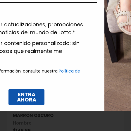
ir actualizaciones, promociones
noticias del mundo de Lotto.*
lazione
ir contenido personalizado: sin
cosas que realmente me
formación, consulte nuestra
Política de
ENTRA
AHORA
ZAPATOS ACORDONADOS SEVEN SEASON 19
MARRON OSCURO
Hombre
Precio de oferta
$149.99