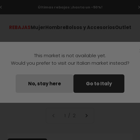
Últimas rebajas: ¡hasta un -50%!
REBAJAS
Mujer
Hombre
Bolsos y Accesorios
Outlet
This market is not available yet.
Would you prefer to visit our Italian market instead?
Zapatos sneakers hombre
No, stay here
Go to Italy
1 / 2