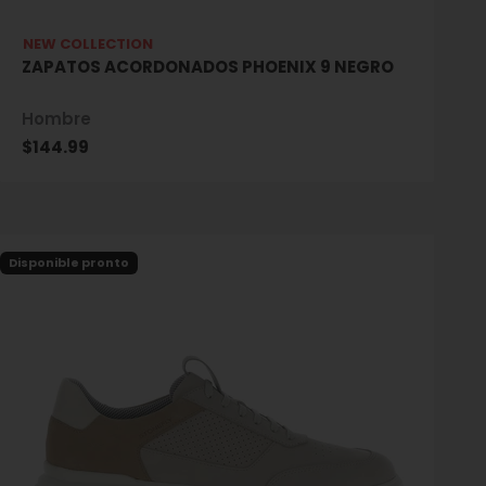
NEW COLLECTION
ZAPATOS ACORDONADOS PHOENIX 9 NEGRO
Hombre
Precio de oferta
$144.99
Disponible pronto