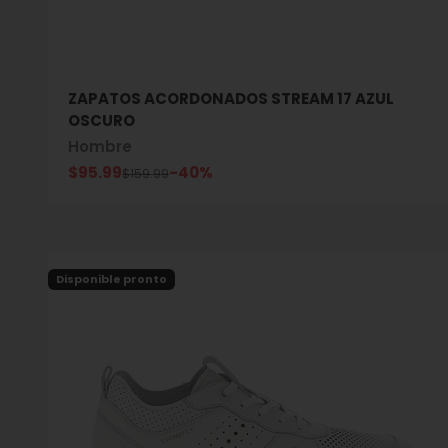
ZAPATOS ACORDONADOS STREAM 17 AZUL
OSCURO
Hombre
Precio de oferta
$95.99
-40%
Precio normal
$159.99
Disponible pronto