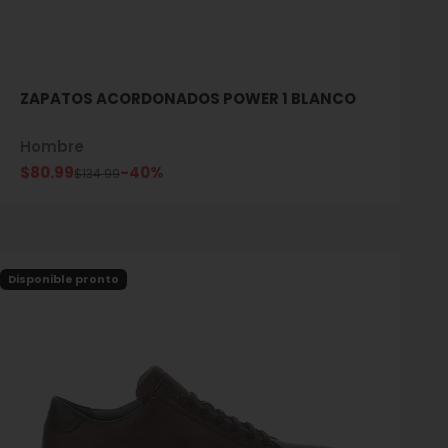
ZAPATOS ACORDONADOS POWER 1 BLANCO
Hombre
Precio de oferta
$80.99
-40%
Precio normal
$134.99
Disponible pronto