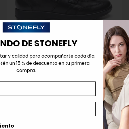
UNDO DE STONEFLY
tar y calidad para acompañarte cada día.
btén un 15 % de descuento en tu primera
ZAPATOS CON CORREA SEASON III 28 NEGRO
compra.
Hombre
Precio de oferta
$89.99
-40%
Precio normal
$149.99
Disponible pronto
iento