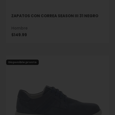
ZAPATOS CON CORREA SEASON III 31 NEGRO
Hombre
Precio de oferta
$149.99
Disponible pronto