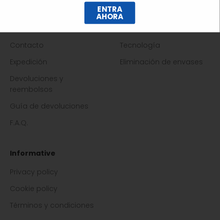
ENTRA
AHORA
Asistencia
Empresa
Contacto
Tecnología
Expedición
Eliminación de envases
Devoluciones y
reembolsos
Guía de devoluciones
F.A.Q.
Informative
Privacy policy
Cookie policy
Términos y condiciones