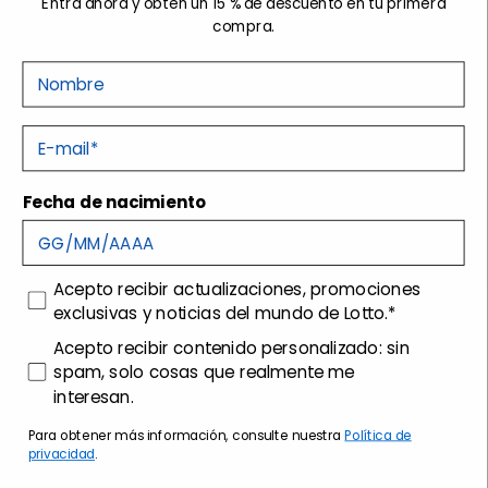
etiqueta por cada paquete, pero solo podrás utilizar
Entra ahora y obtén un 15 % de descuento en tu primera
una, introduciendo la otra dentro del paquete.
compra.
Nome
REEMBOLSO
Espera la notificación de procesamiento y
E-mail
reembolso, que se realizará
en un plazo de 15 días
desde la recepción del paquete en el almacén.
Fecha de nacimiento
Suscríbase al boletín de noticias
consenso
Acepto recibir actualizaciones, promociones
exclusivas y noticias del mundo de Lotto.*
consenso profilazione
Acepto recibir contenido personalizado: sin
Stonefly Shop
spam, solo cosas que realmente me
interesan.
Sede legal
| Via San Gaetano, 200, 31044
Montebelluna (TV)
Para obtener más información, consulte nuestra
Política de
Sede operativa
| Via Montebelluna, 5/7, 31040
privacidad
.
Trevignano (TV)