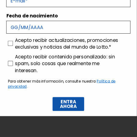
Fecha de nacimiento
Envíos y devoluciones
Customer care
consenso
Acepto recibir actualizaciones, promociones
exclusivas y noticias del mundo de Lotto.*
consenso profilazione
Acepto recibir contenido personalizado: sin
spam, solo cosas que realmente me
interesan.
Para obtener más información, consulte nuestra
Política de
privacidad
.
ENTRA
AHORA
Suscríbase al boletín de noticias