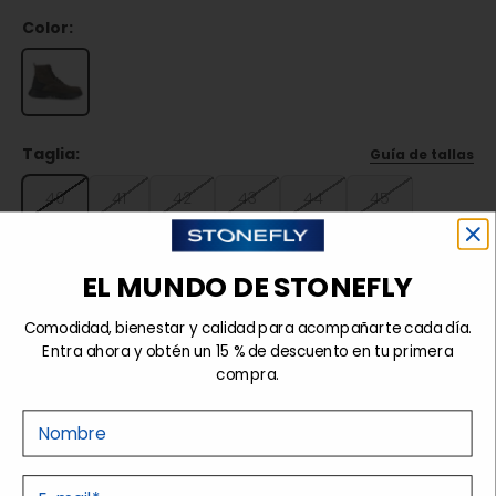
Color:
Taglia:
Guía de tallas
40
41
42
43
44
45
46
47
EL MUNDO DE STONEFLY
Agotado
Comodidad, bienestar y calidad para acompañarte cada día.
Entra ahora y obtén un 15 % de descuento en tu primera
compra.
Detalles
Nome
E-mail
Tecnologías