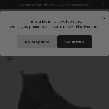
Ir al contenido
Descubre en primicia la nueva temporada OI26
Menú
Buscar
Iniciar s
Carrit
Stonefly Shop
×
This market is not available yet.
Would you prefer to visit our Italian market instead?
Home
BOTAS MEDIA CANA ATHENA 2 MARRON OSCURO
No, stay here
Go to Italy
Disponible pronto
Zoom