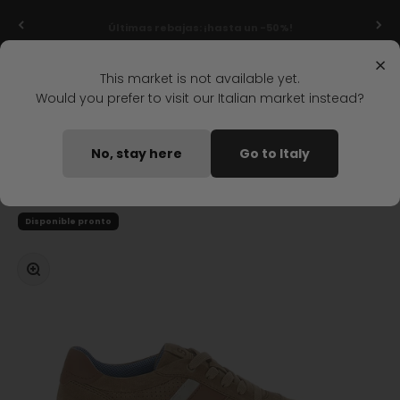
Ir al contenido
Últimas rebajas: ¡hasta un -50%!
×
Menú
Buscar
Iniciar s
Carrit
Stonefly Shop
This market is not available yet.
Would you prefer to visit our Italian market instead?
Home
ZAPATOS ACORDONADOS SEVEN SEASON 15 MARRON
No, stay here
Go to Italy
CLARO
Disponible pronto
Zoom