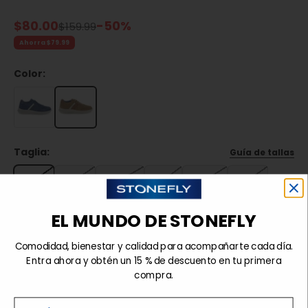
Precio de oferta
$80.00
-50%
Precio normal
$159.99
Ahorra $79.99
Color:
Taglia:
Guía de tallas
39
40
40,5
41
41,5
42
42,5
43
43,5
44
44,5
45
EL MUNDO DE STONEFLY
45,5
46
Comodidad, bienestar y calidad para acompañarte cada día.
Entra ahora y obtén un 15 % de descuento en tu primera
compra.
Agotado
Nome