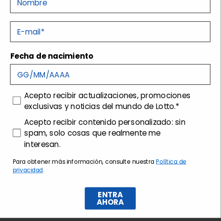
Detalles
E-mail
Fecha de nacimiento
Tecnologías
Envíos y devoluciones
consenso
Acepto recibir actualizaciones, promociones
exclusivas y noticias del mundo de Lotto.*
consenso profilazione
Acepto recibir contenido personalizado: sin
Customer care
spam, solo cosas que realmente me
interesan.
Para obtener más información, consulte nuestra
Política de
privacidad
.
ENTRA
AHORA