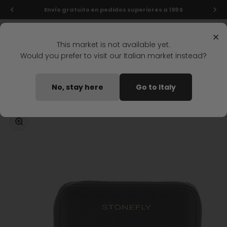
Ir al contenido
Envío gratuito en pedidos superiores a 199 $
Menú
Buscar
Iniciar s
Carrit
Stonefly Shop
×
This market is not available yet.
Would you prefer to visit our Italian market instead?
Home
CARTERA PEQUENA DAILY CASUAL NEGRO
No, stay here
Go to Italy
Disponible pronto
Zoom