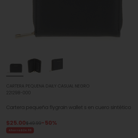
CARTERA PEQUENA DAILY CASUAL NEGRO
221298-000
Cartera pequeña flygrain wallet s en cuero sintético
Precio de oferta
$25.00
-50%
Precio normal
$49.99
Ahorra $24.99