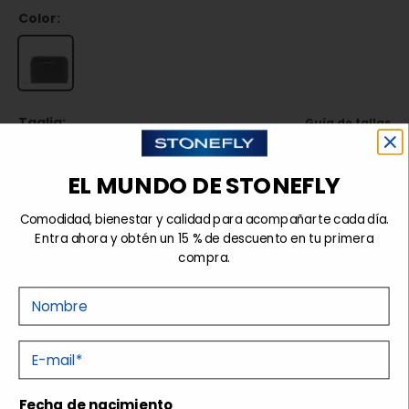
Color:
Taglia:
Guía de tallas
TU
EL MUNDO DE STONEFLY
Comodidad, bienestar y calidad para acompañarte cada día.
Agotado
Entra ahora y obtén un 15 % de descuento en tu primera
compra.
Nome
Detalles
E-mail
Envíos y devoluciones
Fecha de nacimiento