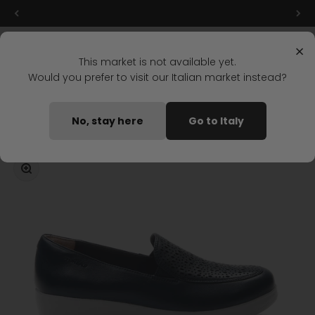
Ir al contenido
Nuevas rebajas: ¡hasta un -40%!
Menú
Buscar
Iniciar s
Carrit
Stonefly Shop
×
This market is not available yet.
Would you prefer to visit our Italian market instead?
Home
MOCASINES PASEO IV 1 AZUL OSCURO
No, stay here
Go to Italy
Disponible pronto
Zoom