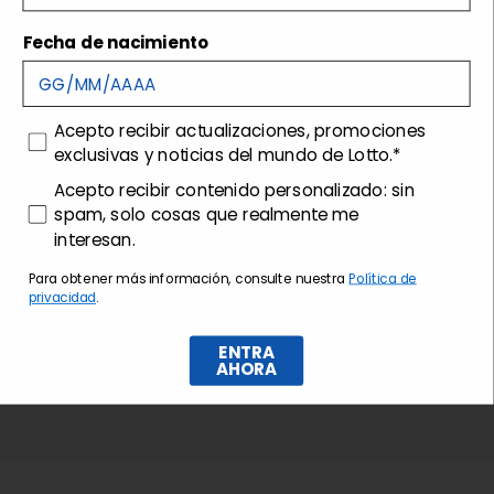
Envíos y devoluciones
Fecha de nacimiento
Customer care
consenso
Acepto recibir actualizaciones, promociones
exclusivas y noticias del mundo de Lotto.*
consenso profilazione
Acepto recibir contenido personalizado: sin
spam, solo cosas que realmente me
interesan.
Para obtener más información, consulte nuestra
Política de
privacidad
.
ENTRA
AHORA
Suscríbase al boletín de noticias