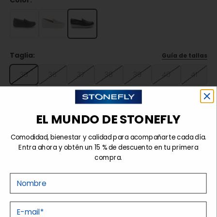
Color:
Taglia:
Guía de tallas
35
36
37
38
39
40
41
42
EL MUNDO DE STONEFLY
Agotado
Comodidad, bienestar y calidad para acompañarte cada día.
Entra ahora y obtén un 15 % de descuento en tu primera
compra.
Detalles
Nome
Tecnologías
E-mail