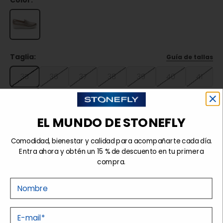
Color:
Taglia:
Guía de tallas
35
36
37
38
39
40
41
42
EL MUNDO DE STONEFLY
Agotado
Comodidad, bienestar y calidad para acompañarte cada día.
Entra ahora y obtén un 15 % de descuento en tu primera
compra.
Detalles
Nome
Tecnologías
E-mail