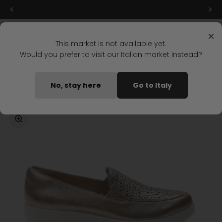
Ir al contenido
Últimas rebajas: ¡hasta un -50%!
Menú
Buscar
Iniciar s
Carrit
Stonefly Shop
×
This market is not available yet.
Would you prefer to visit our Italian market instead?
Home
MOCASINES PASEO IV 1 ORO
No, stay here
Go to Italy
Disponible pronto
Zoom