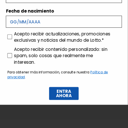
Envíos y devoluciones
Fecha de nacimiento
Customer care
consenso
Acepto recibir actualizaciones, promociones
exclusivas y noticias del mundo de Lotto.*
consenso profilazione
Acepto recibir contenido personalizado: sin
spam, solo cosas que realmente me
interesan.
Para obtener más información, consulte nuestra
Política de
privacidad
.
ENTRA
AHORA
Suscríbase al boletín de noticias