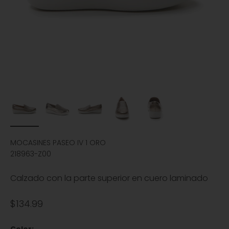
MOCASINES PASEO IV 1 ORO
218963-Z00
Calzado con la parte superior en cuero laminado
Precio de oferta
$134.99