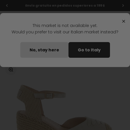
Ir al contenido
Últimas rebajas: ¡hasta un -50%!
Menú
Buscar
Iniciar s
Carrit
Stonefly Shop
×
This market is not available yet.
Would you prefer to visit our Italian market instead?
Home
SANDALIAS DE CUNA ASTER 3 GRIS CLARO
No, stay here
Go to Italy
Disponible pronto
Zoom