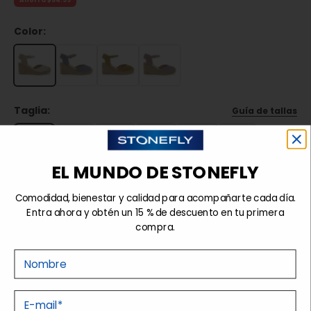
Ahorra $54.99
Color:
Taglia:
Guía de tallas
36
37
38
39
40
41
EL MUNDO DE STONEFLY
Agotado
Comodidad, bienestar y calidad para acompañarte cada día.
Entra ahora y obtén un 15 % de descuento en tu primera
compra.
Detalles
Nome
Tecnologías
E-mail