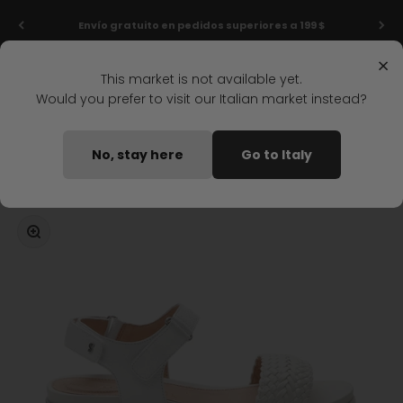
Ir al contenido
Últimas rebajas: ¡hasta un -50%!
×
Menú
Buscar
Iniciar s
Carrit
Stonefly Shop
This market is not available yet.
Would you prefer to visit our Italian market instead?
Home
SANDALIAS DE CUNA ELODY 21 BLANCO
No, stay here
Go to Italy
Disponible pronto
Zoom