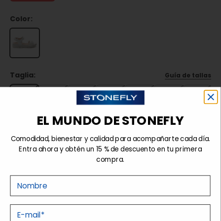
Color:
Taglia:
Guía de tallas
35
36
37
38
39
40
41
EL MUNDO DE STONEFLY
Agotado
Comodidad, bienestar y calidad para acompañarte cada día.
Entra ahora y obtén un 15 % de descuento en tu primera
compra.
Detalles
Nome
Tecnologías
E-mail