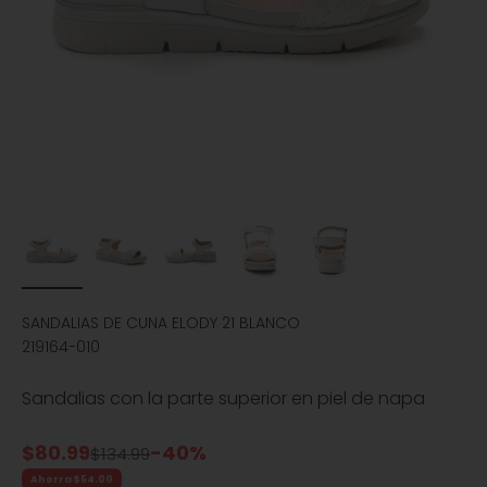
SANDALIAS DE CUNA ELODY 21 BLANCO
219164-010
Sandalias con la parte superior en piel de napa
Precio de oferta
$80.99
-40%
Precio normal
$134.99
Ahorra $54.00