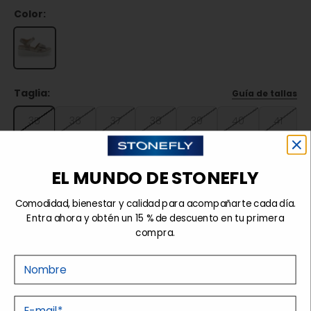
Color:
Taglia:
Guía de tallas
35
36
37
38
39
40
41
42
EL MUNDO DE STONEFLY
Agotado
Comodidad, bienestar y calidad para acompañarte cada día.
Entra ahora y obtén un 15 % de descuento en tu primera
compra.
Detalles
Nome
E-mail
Tecnologías