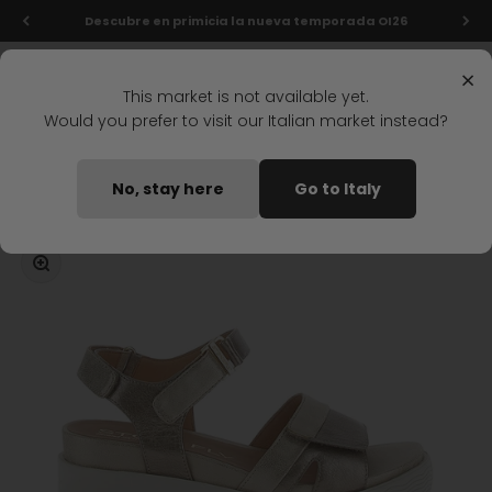
Ir al contenido
Descubre en primicia la nueva temporada OI26
Menú
Buscar
Iniciar s
Carrit
Stonefly Shop
×
This market is not available yet.
Would you prefer to visit our Italian market instead?
Home
SANDALIAS DE CUNA PARKY 26 ORO
No, stay here
Go to Italy
Disponible pronto
Zoom