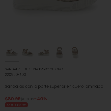
SANDALIAS DE CUNA PARKY 26 ORO
220900-Z00
Sandalias con la parte superior en cuero laminado
Precio de oferta
$80.99
-40%
Precio normal
$134.99
Ahorra $54.00