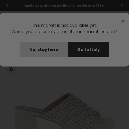
Ir al contenido
Envío gratuito en pedidos superiores a 199 $
Menú
Buscar
Iniciar s
Carrit
Stonefly Shop
×
This market is not available yet.
Would you prefer to visit our Italian market instead?
Home
SANDALIAS DE TACÓN THALIA 1 GRIS CLARO
No, stay here
Go to Italy
Disponible pronto
Zoom