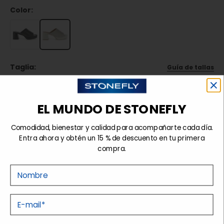
Color:
Taglia:
Guía de tallas
35
36
37
38
39
40
41
EL MUNDO DE STONEFLY
Agotado
Comodidad, bienestar y calidad para acompañarte cada día.
Entra ahora y obtén un 15 % de descuento en tu primera
compra.
Detalles
Nome
Tecnologías
E-mail