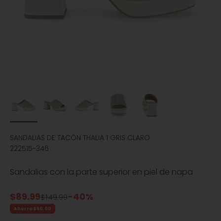
SANDALIAS DE TACÓN THALIA 1 GRIS CLARO
222515-346
Sandalias con la parte superior en piel de napa
Precio de oferta
$89.99
-40%
Precio normal
$149.99
Ahorra $60.00