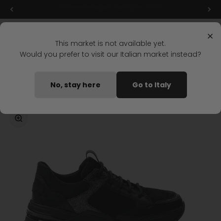
Ir al contenido
Descubre en primicia la nueva temporada OI26
Menú
Buscar
Iniciar s
Carrit
Stonefly Shop
×
This market is not available yet.
Would you prefer to visit our Italian market instead?
Home
ZAPATOS ACORDONADOS FUTURA 7 NEGRO
No, stay here
Go to Italy
Disponible pronto
Zoom