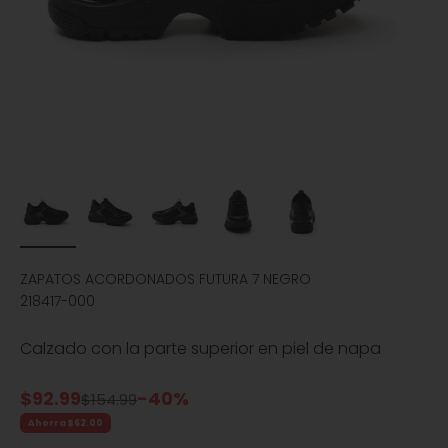
ZAPATOS ACORDONADOS FUTURA 7 NEGRO
218417-000
Calzado con la parte superior en piel de napa
Precio de oferta
$92.99
-40%
Precio normal
$154.99
Ahorra $62.00