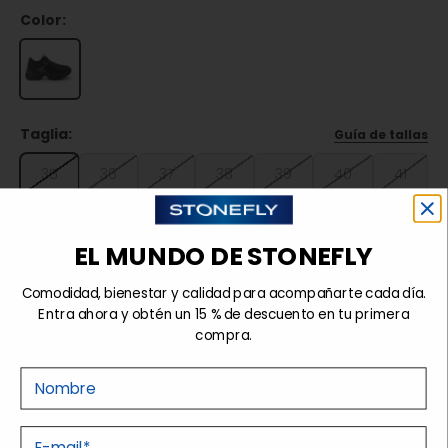
Color:
Taglia:
Guía de tallas
35
36
37
38
39
40
41
42
EL MUNDO DE STONEFLY
Agotado
Comodidad, bienestar y calidad para acompañarte cada día.
Entra ahora y obtén un 15 % de descuento en tu primera
compra.
Detalles
Nome
E-mail
Tecnologías