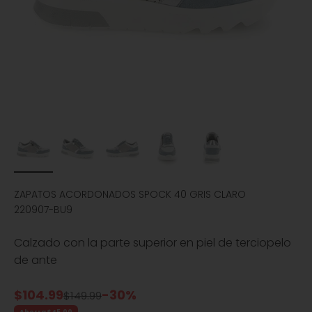
ZAPATOS ACORDONADOS SPOCK 40 GRIS CLARO
220907-BU9
Calzado con la parte superior en piel de terciopelo
de ante
Precio de oferta
$104.99
-30%
Precio normal
$149.99