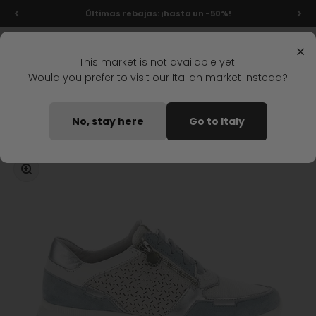
Ir al contenido
Últimas rebajas: ¡hasta un -50%!
Menú
Buscar
Iniciar s
Carrit
Stonefly Shop
×
This market is not available yet.
Would you prefer to visit our Italian market instead?
Home
ZAPATOS ACORDONADOS SPOCK 40 GRIS CLARO
No, stay here
Go to Italy
Disponible pronto
Zoom