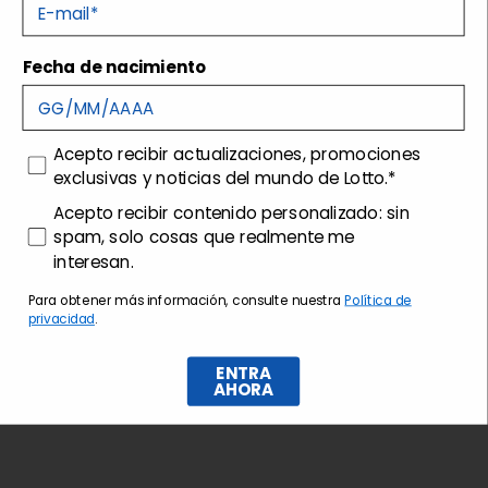
E-mail
Tecnologías
Fecha de nacimiento
Envíos y devoluciones
consenso
Acepto recibir actualizaciones, promociones
Customer care
exclusivas y noticias del mundo de Lotto.*
consenso profilazione
Acepto recibir contenido personalizado: sin
spam, solo cosas que realmente me
interesan.
Para obtener más información, consulte nuestra
Política de
privacidad
.
ENTRA
AHORA
Suscríbase al boletín de noticias