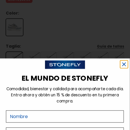
Ahorra $45.00
Color:
Taglia:
Guía de tallas
35
36
37
38
39
40
41
42
EL MUNDO DE STONEFLY
Comodidad, bienestar y calidad para acompañarte cada día.
Agotado
Entra ahora y obtén un 15 % de descuento en tu primera
compra.
Nome
Detalles