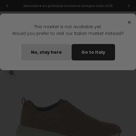
Ir al contenido
Descubre en primicia la nueva temporada OI26
Menú
Buscar
Iniciar s
Carrit
Stonefly Shop
×
This market is not available yet.
Would you prefer to visit our Italian market instead?
Home
ZAPATOS ACORDONADOS TWINS 1 MARRON
No, stay here
Go to Italy
Disponible pronto
Zoom