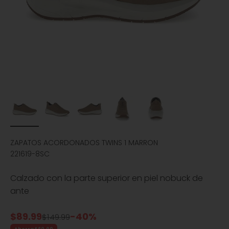
ZAPATOS ACORDONADOS TWINS 1 MARRON
221619-8SC
Calzado con la parte superior en piel nobuck de
ante
Precio de oferta
$89.99
-40%
Precio normal
$149.99