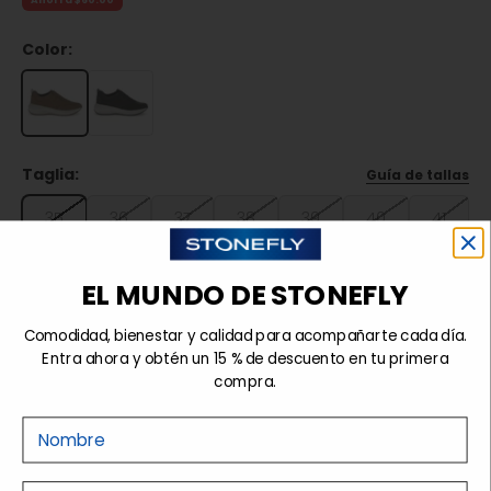
Ahorra $60.00
Color:
Taglia:
Guía de tallas
35
36
37
38
39
40
41
42
EL MUNDO DE STONEFLY
Comodidad, bienestar y calidad para acompañarte cada día.
Agotado
Entra ahora y obtén un 15 % de descuento en tu primera
compra.
Nome
Detalles