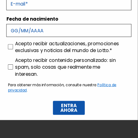
E-mail
Tecnologías
Fecha de nacimiento
Envíos y devoluciones
consenso
Acepto recibir actualizaciones, promociones
Customer care
exclusivas y noticias del mundo de Lotto.*
consenso profilazione
Acepto recibir contenido personalizado: sin
spam, solo cosas que realmente me
interesan.
Para obtener más información, consulte nuestra
Política de
privacidad
.
ENTRA
AHORA
Suscríbase al boletín de noticias